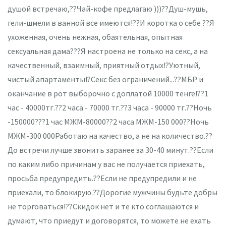
душой встречаю,??Чай-кофе предлагаю )))??Душ-мушь,
гели-шмели в ванной все имеются!??И коротка о себе ??Я
ухоженная, очень нежная, обаятельная, опытная
сексуальная дама???Я настроена не только на секс, а на
качественный, взаимный, приятный отдых!?Уютный,
чистый апартаменты!?Секс без ограничений...??МБР и
оканчание в рот выборочно с доплатой 10000 тенге!??1
час - 40000тг.??2 часа - 70000 тг.??3 часа - 90000 тг.??Ночь
-150000???1 час МЖМ-80000??2 часа МЖМ-150 000??Ночь
МЖМ-300 000Работаю на качество, а не на количество.??
До встречи лучше звонить заранее за 30-40 минут.??Если
по каким либо причинам у вас не получается приехать,
просьба предупредить.??Если не предупредили и не
приехали, то блокирую.??Дорогие мужчины будьте добры
не торговаться!??Скидок нет и те кто соглашаются и
думают, что приедут и договорятся, то можете не ехать