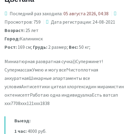
Последний раз заходила:
05 августа 2026, 04:38
Просмотров: 759
Дата регистрации: 24-08-2021
Возраст:
25 лет
Город:
Калининск
Рост:
169 см;
Грудь:
2 размер;
Вес:
50 кг;
Миниатюрная развратная сучка))Суперминет!
СупермассажУмею и могу все!Чистоплотная
аккуратнаяШикарные апартаменты все
условияАнтисептики цитеал хлоргексидин мирамистин
октенисептРаботаю одна индивидуалкаЕсть ватсап
ххх7708ххх121ххх1838
Выезд:
1 час:
4000 руб.