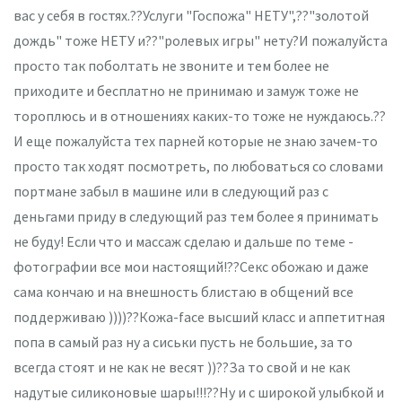
вас у себя в гостях.??Услуги "Госпожа" НЕТУ",??"золотой
дождь" тоже НЕТУ и??"ролевых игры" нету?И пожалуйста
просто так поболтать не звоните и тем более не
приходите и бесплатно не принимаю и замуж тоже не
тороплюсь и в отношениях каких-то тоже не нуждаюсь.??
И еще пожалуйста тех парней которые не знаю зачем-то
просто так ходят посмотреть, по любоваться со словами
портмане забыл в машине или в следующий раз с
деньгами приду в следующий раз тем более я принимать
не буду! Если что и массаж сделаю и дальше по теме -
фотографии все мои настоящий!??Секс обожаю и даже
сама кончаю и на внешность блистаю в общений все
поддерживаю ))))??Кожа-face высший класс и аппетитная
попа в самый раз ну а сиськи пусть не большие, за то
всегда стоят и не как не весят ))??За то свой и не как
надутые силиконовые шары!!!??Ну и с широкой улыбкой и