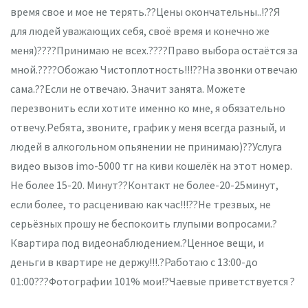
время свое и мое не терять.??Цены окончательны..!??Я
для людей уважающих себя, своё время и конечно же
меня)????Принимаю не всех.????Право выбора остаётся за
мной.????Обожаю Чистоплотность!!!??На звонки отвечаю
сама.??Если не отвечаю. Значит занята. Можете
перезвонить если хотите именно ко мне, я обязательно
отвечу.Ребята, звоните, график у меня всегда разный, и
людей в алкогольном опьянении не принимаю)??Услуга
видео вызов imo-5000 тг на киви кошелёк на этот номер.
Не более 15-20. Минут??Контакт не более-20-25минут,
если более, то расцениваю как час!!!??Не трезвых, не
серьёзных прошу не беспокоить глупыми вопросами.?
Квартира под видеонаблюдением.?Ценное вещи, и
деньги в квартире не держу!!!.?Работаю с 13:00-до
01:00???Фотографии 101% мои!?Чаевые приветствуется ?